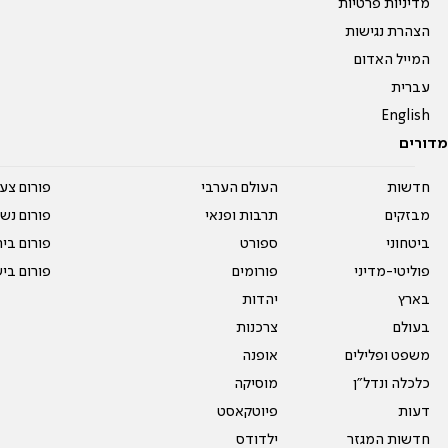
מדיניות פרטיות
הצהרת נגישות
המייל האדום
עברית
English
מדורים
חדשות
העולם הערבי
פורום צע
מבזקים
תרבות ופנאי
פורום נשו
ביטחוני
ספורט
פורום בי
פוליטי-מדיני
פורומים
פורום בי
בארץ
יהדות
בעולם
צרכנות
משפט ופלילים
אופנה
כלכלה ונדל"ן
מוסיקה
דעות
פיוטקאסט
חדשות המגזר
ילדודס