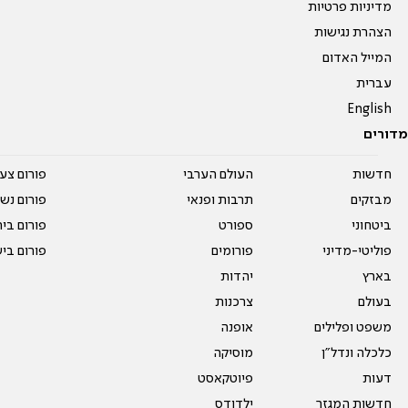
מדיניות פרטיות
הצהרת נגישות
המייל האדום
עברית
English
מדורים
חדשות
העולם הערבי
פורום צע
מבזקים
תרבות ופנאי
פורום נשו
ביטחוני
ספורט
פורום בי
פוליטי-מדיני
פורומים
פורום בי
בארץ
יהדות
בעולם
צרכנות
משפט ופלילים
אופנה
כלכלה ונדל"ן
מוסיקה
דעות
פיוטקאסט
חדשות המגזר
ילדודס