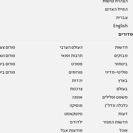
הצהרת נגישות
המייל האדום
עברית
English
מדורים
חדשות
העולם הערבי
פורום צע
מבזקים
תרבות ופנאי
פורום נשו
ביטחוני
ספורט
פורום בי
פוליטי-מדיני
פורומים
פורום בי
בארץ
יהדות
בעולם
צרכנות
משפט ופלילים
אופנה
כלכלה ונדל"ן
מוסיקה
דעות
פיוטקאסט
חדשות המגזר
ילדודס
אוכל
מודעות אבל