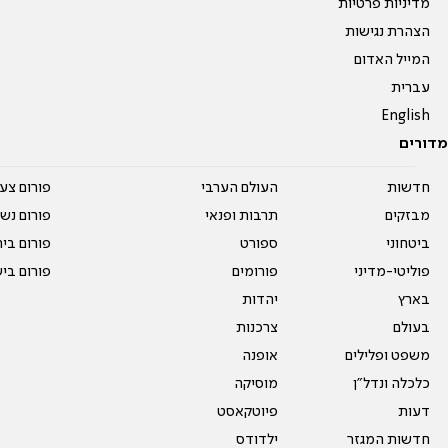
מדיניות פרטיות
הצהרת נגישות
המייל האדום
עברית
English
מדורים
חדשות
העולם הערבי
פורום צע
מבזקים
תרבות ופנאי
פורום נשו
ביטחוני
ספורט
פורום בי
פוליטי-מדיני
פורומים
פורום בי
בארץ
יהדות
בעולם
צרכנות
משפט ופלילים
אופנה
כלכלה ונדל"ן
מוסיקה
דעות
פיוטקאסט
חדשות המגזר
ילדודס