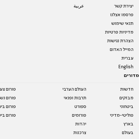
יצירת קשר
عربية
פרסמו אצלנו
תנאי שימוש
מדיניות פרטיות
הצהרת נגישות
המייל האדום
עברית
English
מדורים
חדשות
העולם הערבי
פורום צע
מבזקים
תרבות ופנאי
פורום נשו
ביטחוני
ספורט
פורום בי
פוליטי-מדיני
פורומים
פורום בי
בארץ
יהדות
בעולם
צרכנות