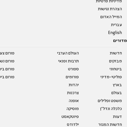
מדיניות פרטיות
הצהרת נגישות
המייל האדום
עברית
English
מדורים
חדשות
העולם הערבי
פורום צע
מבזקים
תרבות ופנאי
פורום נשו
ביטחוני
ספורט
פורום בי
פוליטי-מדיני
פורומים
פורום בי
בארץ
יהדות
בעולם
צרכנות
משפט ופלילים
אופנה
כלכלה ונדל"ן
מוסיקה
דעות
פיוטקאסט
חדשות המגזר
ילדודס