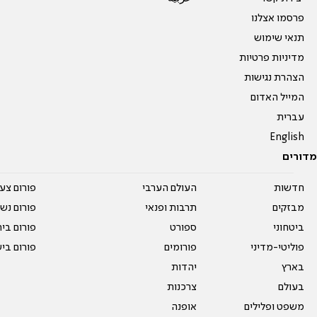
פרסמו אצלנו
תנאי שימוש
מדיניות פרטיות
הצהרת נגישות
המייל האדום
עברית
English
מדורים
חדשות
העולם הערבי
פורום צע
מבזקים
תרבות ופנאי
פורום נשו
ביטחוני
ספורט
פורום בי
פוליטי-מדיני
פורומים
פורום בי
בארץ
יהדות
בעולם
צרכנות
משפט ופלילים
אופנה