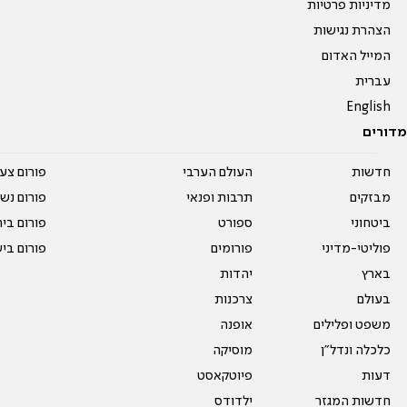
מדיניות פרטיות
הצהרת נגישות
המייל האדום
עברית
English
מדורים
חדשות
העולם הערבי
פורום צע
מבזקים
תרבות ופנאי
פורום נשו
ביטחוני
ספורט
פורום בי
פוליטי-מדיני
פורומים
פורום בי
בארץ
יהדות
בעולם
צרכנות
משפט ופלילים
אופנה
כלכלה ונדל"ן
מוסיקה
דעות
פיוטקאסט
חדשות המגזר
ילדודס