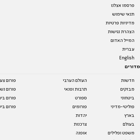
פרסמו אצלנו
תנאי שימוש
מדיניות פרטיות
הצהרת נגישות
המייל האדום
עברית
English
מדורים
חדשות
העולם הערבי
פורום צע
מבזקים
תרבות ופנאי
פורום נשו
ביטחוני
ספורט
פורום בי
פוליטי-מדיני
פורומים
פורום בי
בארץ
יהדות
בעולם
צרכנות
משפט ופלילים
אופנה