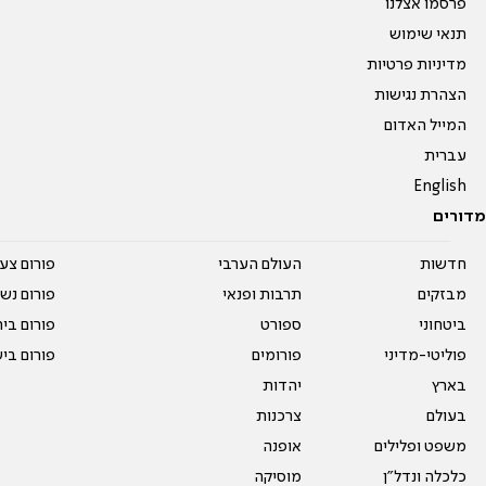
פרסמו אצלנו
תנאי שימוש
מדיניות פרטיות
הצהרת נגישות
המייל האדום
עברית
English
מדורים
חדשות
העולם הערבי
פורום צע
מבזקים
תרבות ופנאי
פורום נשו
ביטחוני
ספורט
פורום בי
פוליטי-מדיני
פורומים
פורום בי
בארץ
יהדות
בעולם
צרכנות
משפט ופלילים
אופנה
כלכלה ונדל"ן
מוסיקה