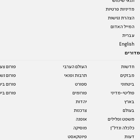
תנאי שימוש
מדיניות פרטיות
הצהרת נגישות
המייל האדום
עברית
English
מדורים
חדשות
העולם הערבי
פורום צע
מבזקים
תרבות ופנאי
פורום נשו
ביטחוני
ספורט
פורום בי
פוליטי-מדיני
פורומים
פורום בי
בארץ
יהדות
בעולם
צרכנות
משפט ופלילים
אופנה
כלכלה ונדל"ן
מוסיקה
דעות
פיוטקאסט