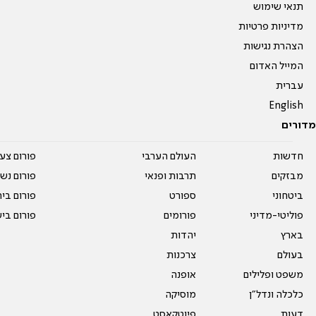
תנאי שימוש
מדיניות פרטיות
הצהרת נגישות
המייל האדום
עברית
English
מדורים
חדשות
העולם הערבי
פורום צע
מבזקים
תרבות ופנאי
פורום נשו
ביטחוני
ספורט
פורום בי
פוליטי-מדיני
פורומים
פורום בי
בארץ
יהדות
בעולם
צרכנות
משפט ופלילים
אופנה
כלכלה ונדל"ן
מוסיקה
דעות
פיוטקאסט