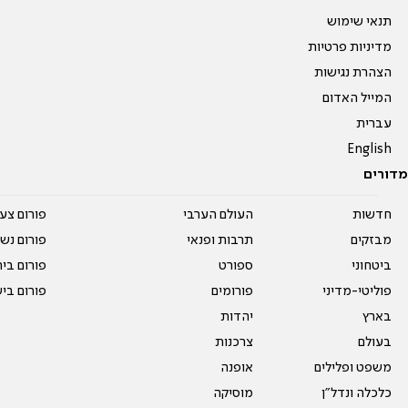
תנאי שימוש
מדיניות פרטיות
הצהרת נגישות
המייל האדום
עברית
English
מדורים
חדשות
העולם הערבי
פורום צע
מבזקים
תרבות ופנאי
פורום נשו
ביטחוני
ספורט
פורום בי
פוליטי-מדיני
פורומים
פורום בי
בארץ
יהדות
בעולם
צרכנות
משפט ופלילים
אופנה
כלכלה ונדל"ן
מוסיקה