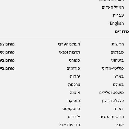
המייל האדום
עברית
English
מדורים
חדשות
העולם הערבי
פורום צע
מבזקים
תרבות ופנאי
פורום נשו
ביטחוני
ספורט
פורום בי
פוליטי-מדיני
פורומים
פורום בי
בארץ
יהדות
בעולם
צרכנות
משפט ופלילים
אופנה
כלכלה ונדל"ן
מוסיקה
דעות
פיוטקאסט
חדשות המגזר
ילדודס
אוכל
מודעות אבל