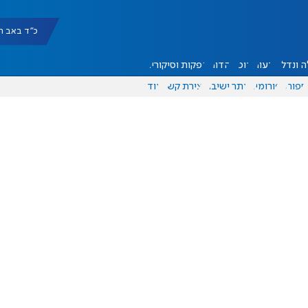
כ"ד באב תשפ"ו |
 ונדל"ן
דעות
אוכל
יהדות
הפקות וסיקורים
ספורט
פורומים
אתר ישיבה
יצירת קשר
עוד