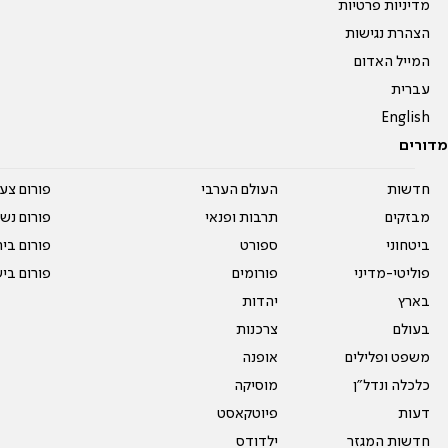
מדיניות פרטיות
הצהרת נגישות
המייל האדום
עברית
English
מדורים
חדשות
העולם הערבי
פורום צע
מבזקים
תרבות ופנאי
פורום נשו
ביטחוני
ספורט
פורום בי
פוליטי-מדיני
פורומים
פורום בי
בארץ
יהדות
בעולם
צרכנות
משפט ופלילים
אופנה
כלכלה ונדל"ן
מוסיקה
דעות
פיוטקאסט
חדשות המגזר
ילדודס