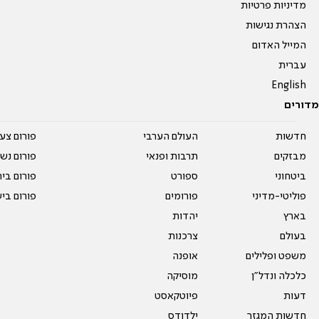
מדיניות פרטיות
הצהרת נגישות
המייל האדום
עברית
English
מדורים
חדשות
העולם הערבי
פורום צע
מבזקים
תרבות ופנאי
פורום נשו
ביטחוני
ספורט
פורום בי
פוליטי-מדיני
פורומים
פורום בי
בארץ
יהדות
בעולם
צרכנות
משפט ופלילים
אופנה
כלכלה ונדל"ן
מוסיקה
דעות
פיוטקאסט
חדשות המגזר
ילדודס