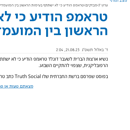
מצב תורני
ערוץ 7
מבזקים
טראמפ הודיע כי לא ישתתף בעימות הראשון בין המועמדי
טראמפ הודיע כי ל
הראשון בין המועמד
ד' באלול תשפ"ג
21.08.23, 2:04
נשיא ארצות הברית לשעבר דונלד טראמפ הודיע כי לא ישתתף
הרפובליקנית, שצפוי להתקיים השבוע.
בפוסט שפרסם ברשת החברתית שלו Truth Social כתב טראמפ כי הציבור כבר "יודע מי אני. לכן לא אשתתף בעימותים!".
מצאתם טעות או פרס