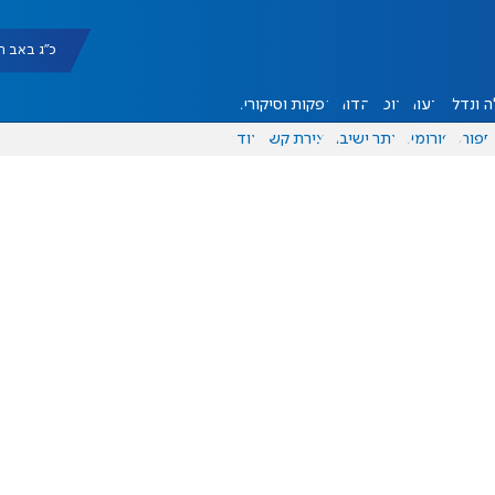
כ"ג באב תשפ"ו |
 ונדל"ן
דעות
אוכל
יהדות
הפקות וסיקורים
ספורט
פורומים
אתר ישיבה
יצירת קשר
עוד