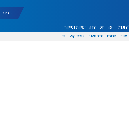
כ"ג באב תשפ"ו |
 ונדל"ן
דעות
אוכל
יהדות
הפקות וסיקורים
ספורט
פורומים
אתר ישיבה
יצירת קשר
עוד