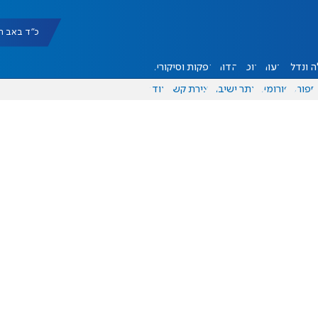
כ"ד באב תשפ"ו |
 ונדל"ן
דעות
אוכל
יהדות
הפקות וסיקורים
ספורט
פורומים
אתר ישיבה
יצירת קשר
עוד