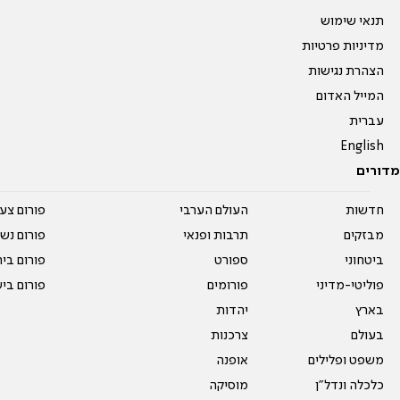
תנאי שימוש
מדיניות פרטיות
הצהרת נגישות
המייל האדום
עברית
English
מדורים
חדשות
העולם הערבי
פורום צע
מבזקים
תרבות ופנאי
פורום נשו
ביטחוני
ספורט
פורום בי
פוליטי-מדיני
פורומים
פורום בי
בארץ
יהדות
בעולם
צרכנות
משפט ופלילים
אופנה
כלכלה ונדל"ן
מוסיקה