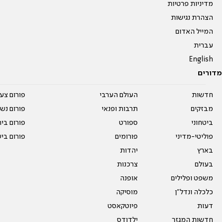
מדיניות פרטיות
הצהרת נגישות
המייל האדום
עברית
English
מדורים
חדשות
העולם הערבי
פורום צע
מבזקים
תרבות ופנאי
פורום נשו
ביטחוני
ספורט
פורום בי
פוליטי-מדיני
פורומים
פורום בי
בארץ
יהדות
בעולם
צרכנות
משפט ופלילים
אופנה
כלכלה ונדל"ן
מוסיקה
דעות
פיוטקאסט
חדשות המגזר
ילדודס