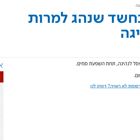
גה
חשד שנהג למרות
גה
א
ומת לא ראויה? דווחו לנו