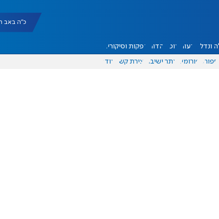
כ"ה באב תשפ"ו |
 ונדל"ן
דעות
אוכל
יהדות
הפקות וסיקורים
ספורט
פורומים
אתר ישיבה
יצירת קשר
עוד