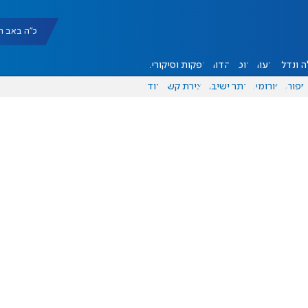
כ"ה באב תשפ"ו |
 ונדל"ן
דעות
אוכל
יהדות
הפקות וסיקורים
ספורט
פורומים
אתר ישיבה
יצירת קשר
עוד