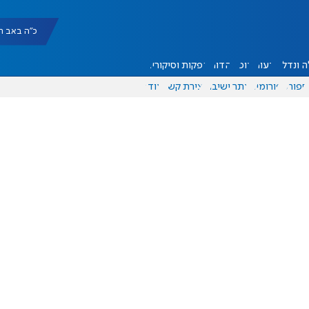
כ"ה באב תשפ"ו |
 ונדל"ן
דעות
אוכל
יהדות
הפקות וסיקורים
ספורט
פורומים
אתר ישיבה
יצירת קשר
עוד