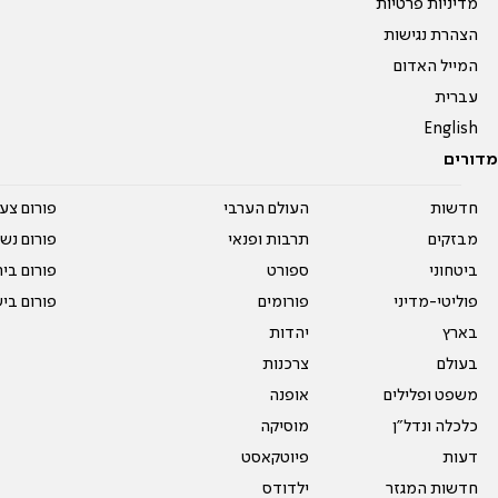
מדיניות פרטיות
הצהרת נגישות
המייל האדום
עברית
English
מדורים
חדשות
העולם הערבי
פורום צע
מבזקים
תרבות ופנאי
פורום נשו
ביטחוני
ספורט
פורום בי
פוליטי-מדיני
פורומים
פורום בי
בארץ
יהדות
בעולם
צרכנות
משפט ופלילים
אופנה
כלכלה ונדל"ן
מוסיקה
דעות
פיוטקאסט
חדשות המגזר
ילדודס