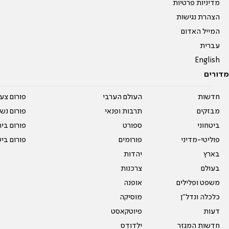
מדיניות פרטיות
הצהרת נגישות
המייל האדום
עברית
English
מדורים
חדשות
העולם הערבי
פורום צע
מבזקים
תרבות ופנאי
פורום נשו
ביטחוני
ספורט
פורום בי
פוליטי-מדיני
פורומים
פורום בי
בארץ
יהדות
בעולם
צרכנות
משפט ופלילים
אופנה
כלכלה ונדל"ן
מוסיקה
דעות
פיוטקאסט
חדשות המגזר
ילדודס