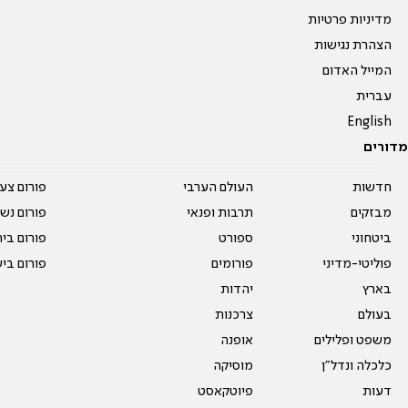
מדיניות פרטיות
הצהרת נגישות
המייל האדום
עברית
English
מדורים
חדשות
העולם הערבי
פורום צע
מבזקים
תרבות ופנאי
פורום נשו
ביטחוני
ספורט
פורום בי
פוליטי-מדיני
פורומים
פורום בי
בארץ
יהדות
בעולם
צרכנות
משפט ופלילים
אופנה
כלכלה ונדל"ן
מוסיקה
דעות
פיוטקאסט