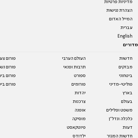
מדיניות פרטיות
הצהרת נגישות
המייל האדום
עברית
English
מדורים
חדשות
העולם הערבי
פורום צע
מבזקים
תרבות ופנאי
פורום נשו
ביטחוני
ספורט
פורום בי
פוליטי-מדיני
פורומים
פורום בי
בארץ
יהדות
בעולם
צרכנות
משפט ופלילים
אופנה
כלכלה ונדל"ן
מוסיקה
דעות
פיוטקאסט
חדשות המגזר
ילדודס