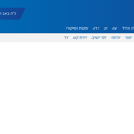
כ"ה באב תשפ"ו |
 ונדל"ן
דעות
אוכל
יהדות
הפקות וסיקורים
ספורט
פורומים
אתר ישיבה
יצירת קשר
עוד