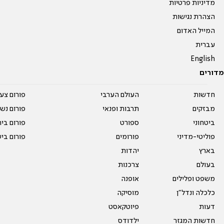
מדיניות פרטיות
הצהרת נגישות
המייל האדום
עברית
English
מדורים
חדשות
העולם הערבי
פורום צע
מבזקים
תרבות ופנאי
פורום נשו
ביטחוני
ספורט
פורום בי
פוליטי-מדיני
פורומים
פורום בי
בארץ
יהדות
בעולם
צרכנות
משפט ופלילים
אופנה
כלכלה ונדל"ן
מוסיקה
דעות
פיוטקאסט
חדשות המגזר
ילדודס