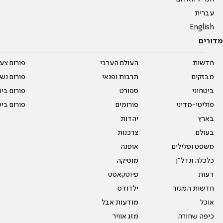
עברית
English
מדורים
חדשות
העולם הערבי
פורום צע
מבזקים
תרבות ופנאי
פורום נשו
ביטחוני
ספורט
פורום בי
פוליטי-מדיני
פורומים
פורום בי
בארץ
יהדות
בעולם
צרכנות
משפט ופלילים
אופנה
כלכלה ונדל"ן
מוסיקה
דעות
פיוטקאסט
חדשות המגזר
ילדודס
אוכל
מודעות אבל
כיפה שחורה
מזג אוויר