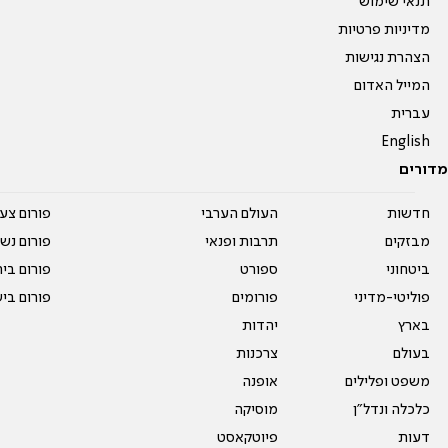
תנאי שימוש
מדיניות פרטיות
הצהרת נגישות
המייל האדום
עברית
English
מדורים
חדשות
העולם הערבי
פורום צע
מבזקים
תרבות ופנאי
פורום נשו
ביטחוני
ספורט
פורום בי
פוליטי-מדיני
פורומים
פורום בי
בארץ
יהדות
בעולם
צרכנות
משפט ופלילים
אופנה
כלכלה ונדל"ן
מוסיקה
דעות
פיוטקאסט