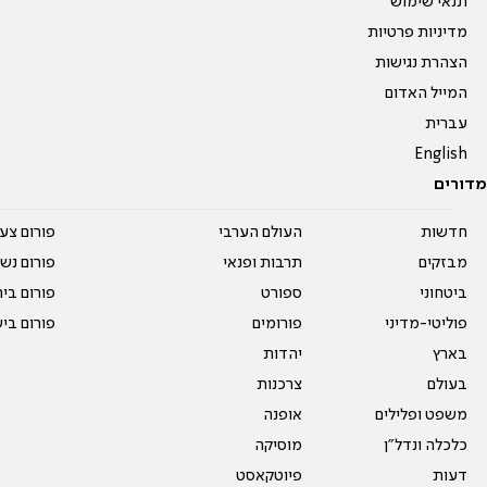
תנאי שימוש
מדיניות פרטיות
הצהרת נגישות
המייל האדום
עברית
English
מדורים
חדשות
העולם הערבי
פורום צע
מבזקים
תרבות ופנאי
פורום נשו
ביטחוני
ספורט
פורום בי
פוליטי-מדיני
פורומים
פורום בי
בארץ
יהדות
בעולם
צרכנות
משפט ופלילים
אופנה
כלכלה ונדל"ן
מוסיקה
דעות
פיוטקאסט