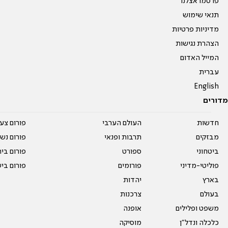
פרסמו אצלנו
תנאי שימוש
מדיניות פרטיות
הצהרת נגישות
המייל האדום
עברית
English
מדורים
חדשות
העולם הערבי
פורום צע
מבזקים
תרבות ופנאי
פורום נשו
ביטחוני
ספורט
פורום בי
פוליטי-מדיני
פורומים
פורום בי
בארץ
יהדות
בעולם
צרכנות
משפט ופלילים
אופנה
כלכלה ונדל"ן
מוסיקה