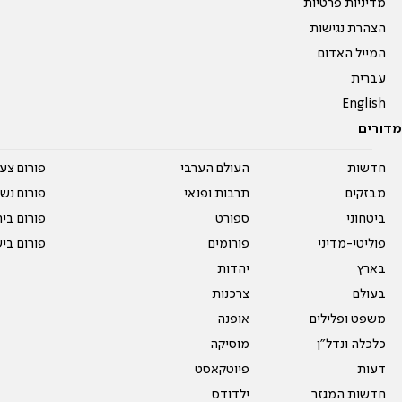
מדיניות פרטיות
הצהרת נגישות
המייל האדום
עברית
English
מדורים
חדשות
העולם הערבי
פורום צע
מבזקים
תרבות ופנאי
פורום נשו
ביטחוני
ספורט
פורום בי
פוליטי-מדיני
פורומים
פורום בי
בארץ
יהדות
בעולם
צרכנות
משפט ופלילים
אופנה
כלכלה ונדל"ן
מוסיקה
דעות
פיוטקאסט
חדשות המגזר
ילדודס