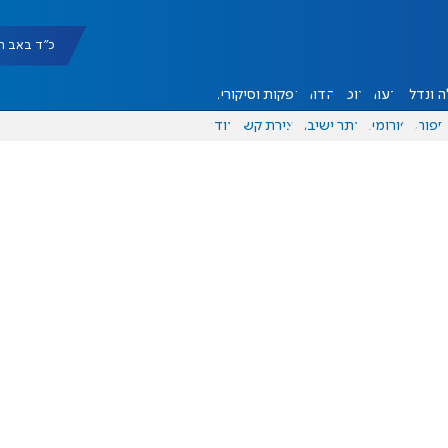
כ"ד באב תשפ"ו |
 ונדל"ן
דעות
אוכל
יהדות
הפקות וסיקורים
ספורט
פורומים
אתר ישיבה
יצירת קשר
עוד