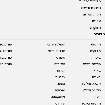
מדיניות פרטיות
הצהרת נגישות
המייל האדום
עברית
English
מדורים
חדשות
העולם הערבי
פורום צע
מבזקים
תרבות ופנאי
פורום נשו
ביטחוני
ספורט
פורום בי
פוליטי-מדיני
פורומים
פורום בי
בארץ
יהדות
בעולם
צרכנות
משפט ופלילים
אופנה
כלכלה ונדל"ן
מוסיקה
דעות
פיוטקאסט
חדשות המגזר
ילדודס