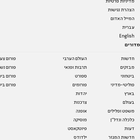
מדיניות פרטיות
הצהרת נגישות
המייל האדום
עברית
English
מדורים
חדשות
העולם הערבי
פורום צע
מבזקים
תרבות ופנאי
פורום נשו
ביטחוני
ספורט
פורום בי
פוליטי-מדיני
פורומים
פורום בי
בארץ
יהדות
בעולם
צרכנות
משפט ופלילים
אופנה
כלכלה ונדל"ן
מוסיקה
דעות
פיוטקאסט
חדשות המגזר
ילדודס