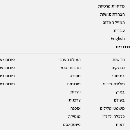
מדיניות פרטיות
הצהרת נגישות
המייל האדום
עברית
English
מדורים
חדשות
העולם הערבי
פורום צע
מבזקים
תרבות ופנאי
פורום נשו
ביטחוני
ספורט
פורום בי
פוליטי-מדיני
פורומים
פורום בי
בארץ
יהדות
בעולם
צרכנות
משפט ופלילים
אופנה
כלכלה ונדל"ן
מוסיקה
דעות
פיוטקאסט