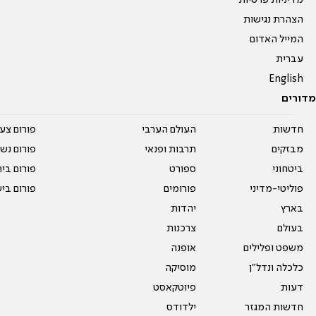
מדיניות פרטיות
הצהרת נגישות
המייל האדום
עברית
English
מדורים
חדשות
העולם הערבי
פורום צע
מבזקים
תרבות ופנאי
פורום נשו
ביטחוני
ספורט
פורום בי
פוליטי-מדיני
פורומים
פורום בי
בארץ
יהדות
בעולם
צרכנות
משפט ופלילים
אופנה
כלכלה ונדל"ן
מוסיקה
דעות
פיוטקאסט
חדשות המגזר
ילדודס