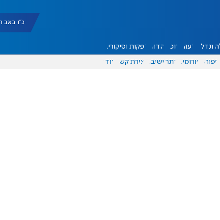
כ"ו באב תשפ"ו |
 ונדל"ן
דעות
אוכל
יהדות
הפקות וסיקורים
ספורט
פורומים
אתר ישיבה
יצירת קשר
עוד