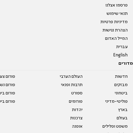
פרסמו אצלנו
תנאי שימוש
מדיניות פרטיות
הצהרת נגישות
המייל האדום
עברית
English
מדורים
חדשות
העולם הערבי
פורום צע
מבזקים
תרבות ופנאי
פורום נשו
ביטחוני
ספורט
פורום בי
פוליטי-מדיני
פורומים
פורום בי
בארץ
יהדות
בעולם
צרכנות
משפט ופלילים
אופנה