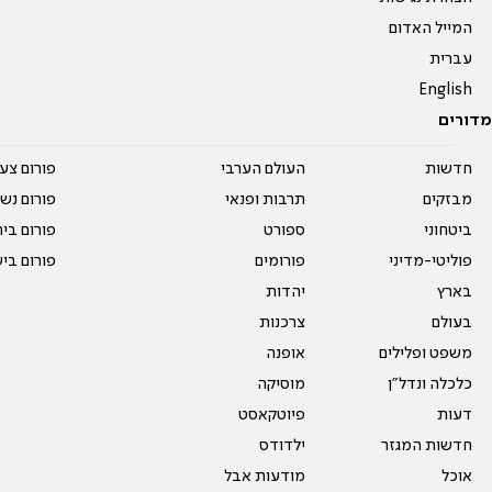
המייל האדום
עברית
English
מדורים
חדשות
העולם הערבי
פורום צע
מבזקים
תרבות ופנאי
פורום נשו
ביטחוני
ספורט
פורום בי
פוליטי-מדיני
פורומים
פורום בי
בארץ
יהדות
בעולם
צרכנות
משפט ופלילים
אופנה
כלכלה ונדל"ן
מוסיקה
דעות
פיוטקאסט
חדשות המגזר
ילדודס
אוכל
מודעות אבל