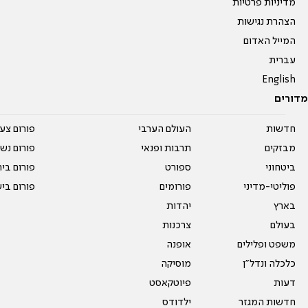
מדיניות פרטיות
הצהרת נגישות
המייל האדום
עברית
English
מדורים
חדשות
העולם הערבי
פורום צע
מבזקים
תרבות ופנאי
פורום נשו
ביטחוני
ספורט
פורום בי
פוליטי-מדיני
פורומים
פורום בי
בארץ
יהדות
בעולם
צרכנות
משפט ופלילים
אופנה
כלכלה ונדל"ן
מוסיקה
דעות
פיוטקאסט
חדשות המגזר
ילדודס