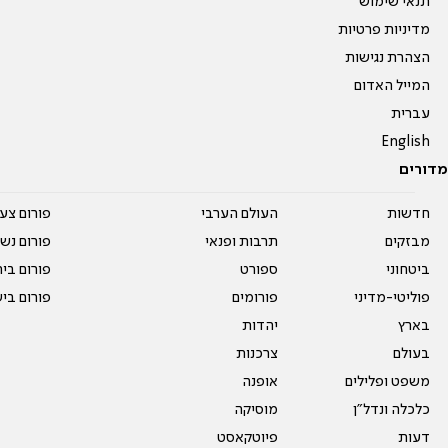
תנאי שימוש
מדיניות פרטיות
הצהרת נגישות
המייל האדום
עברית
English
מדורים
חדשות
העולם הערבי
פורום צע
מבזקים
תרבות ופנאי
פורום נשו
ביטחוני
ספורט
פורום בי
פוליטי-מדיני
פורומים
פורום בי
בארץ
יהדות
בעולם
צרכנות
משפט ופלילים
אופנה
כלכלה ונדל"ן
מוסיקה
דעות
פיוטקאסט