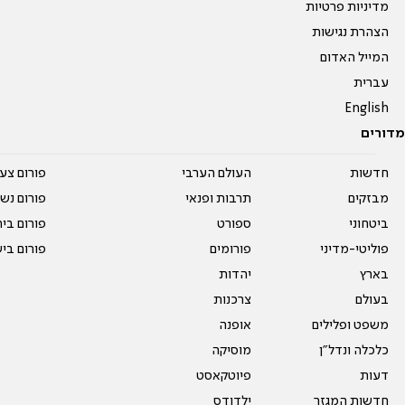
מדיניות פרטיות
הצהרת נגישות
המייל האדום
עברית
English
מדורים
חדשות
העולם הערבי
פורום צע
מבזקים
תרבות ופנאי
פורום נשו
ביטחוני
ספורט
פורום בי
פוליטי-מדיני
פורומים
פורום בי
בארץ
יהדות
בעולם
צרכנות
משפט ופלילים
אופנה
כלכלה ונדל"ן
מוסיקה
דעות
פיוטקאסט
חדשות המגזר
ילדודס