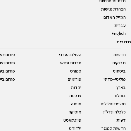
מדיניות פרטיות
הצהרת נגישות
המייל האדום
עברית
English
מדורים
חדשות
העולם הערבי
פורום צע
מבזקים
תרבות ופנאי
פורום נשו
ביטחוני
ספורט
פורום בי
פוליטי-מדיני
פורומים
פורום בי
בארץ
יהדות
בעולם
צרכנות
משפט ופלילים
אופנה
כלכלה ונדל"ן
מוסיקה
דעות
פיוטקאסט
חדשות המגזר
ילדודס