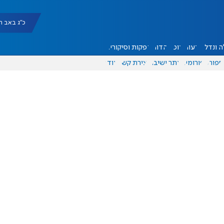
כ"ג באב תשפ"ו |
 ונדל"ן
דעות
אוכל
יהדות
הפקות וסיקורים
ספורט
פורומים
אתר ישיבה
יצירת קשר
עוד