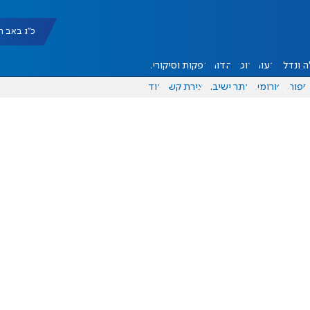
כ"ג באב תשפ"ו |
 ונדל"ן
דעות
אוכל
יהדות
הפקות וסיקורים
ספורט
פורומים
אתר ישיבה
יצירת קשר
עוד